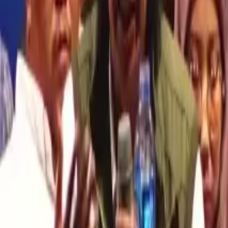
MUKADDIMAH
CERITA SIMPUL
SIMPUL MAIYAH
ESAI