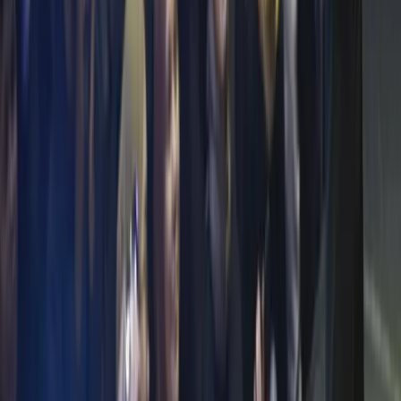
ANTUSIASME JAMAAH MAIYAH MENGIKUTI
WORKSHOP EKONOMI BERSAMA DIPLOMAT
SUCCESS CHALLENGE
5 Juli 2023
SUMBANGAN PEMIKIRAN CAK NUN TENTANG PAJAK
DAN KESEJAHTERAAN RAKYAT
25 Juni 2023
MyMaiyah.id adalah portal dokumentasi dan wacana seputar Cak
Nun, KiaiKanjeng, dan simpul-simpul Maiyah.
Informasi
Redaksi
Kontak