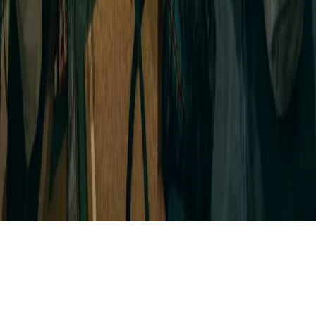
TerusBerjalan.id
Letto
KataMaiyah
© Copyright 2026, All Rights Reserved | Progress - Yogyakarta
ESAI
DAUR MAIYAHAN
CERITA SIMPUL
MUKADDIMAH