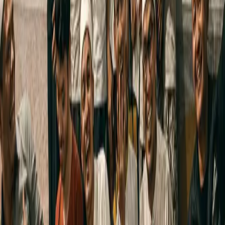
Cari
BERITA
MAJELIS 'ILMU MAN
OPINI
SIMPUL MAIYAH