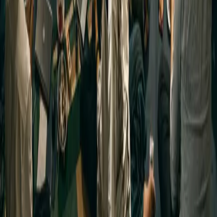
MyMaiyah.id
WEB
Tulisan Terbaru dari
MyMaiyah.id
Duc In Altum
3 Agustus 2026
Sinau Ngegas Ngerem: Merawat Solidaritas, Menata Arah
Perjalanan
3 Agustus 2026