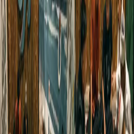
dan kebijaksanaan yang akan menjadi siklus manfaat yang tak
terputus dari generasi ke generasi.
Aamiin ya robbal ‘alamiin
Selamat berjumpa melingkar bersama di rutinan Kidung Syafaat
tanggal 7 Januari pukul 19.30 di teras rumah Bapak Ilyas Jl. K.H.
Ahmad Dardiri Tingkir Lor, Salatiga.
(Redaksi Kidung Syafaat)
Bagikan: