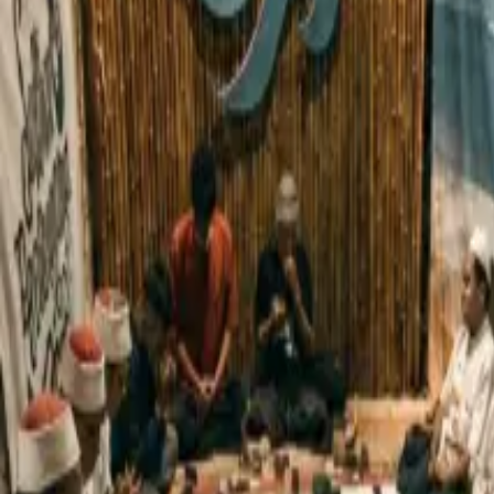
MUKADDIMAH
CERITA SIMPUL
SIMPUL MAIYAH
ESAI